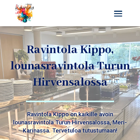
Ravintola Kippo,
lounasravintola Turun
Hirvensalossa
Ravintola Kippo on kaikille avoin
lounasravintola Turun Hirvensalossa, Meri-
Karinassa. Tervetuloa tutustumaan!