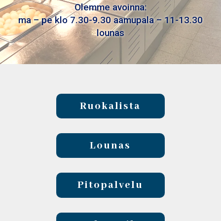
Olemme avoinna:
ma – pe klo 7.30-9.30 aamupala – 11-13.30
lounas
Ruokalista
Lounas
Pitopalvelu